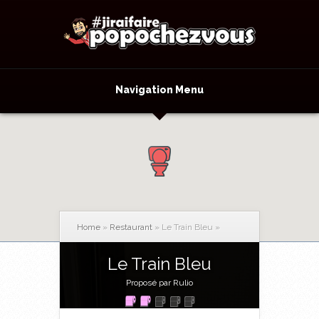
Navigation Menu
Home
»
Restaurant
»
Le Train Bleu
»
Le Train Bleu
Proposé par Rulio