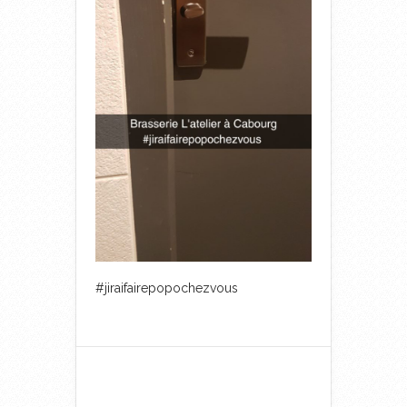
#jiraifairepopochezvous