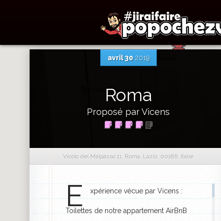
avril 30
2019
Roma
Proposé par Vicens
Vicolo del Malpasso 11, Roma, Lazio, 00186, Italie
E
xpérience vécue par Vicens :
Toilettes de notre appartement AirBnB